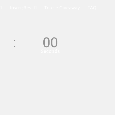
Inscrições
Tour e Giveaway
FAQ
00
Seconds