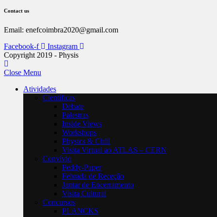
Contact us
Email: enefcoimbra2020@gmail.com
Facebook-f
Instagram
Copyright 2019 - Physis
Close Menu
Atividades
Científicas
Debate
Palestras
Inside Views
Workshops
Physics & Chill
Visita Virtual ao ATLAS – CERN
Convívio
Peddy-Paper
Febrada de Receção
Jantar de Encerramento
Visita Cultural
Concursos
PLANCKS