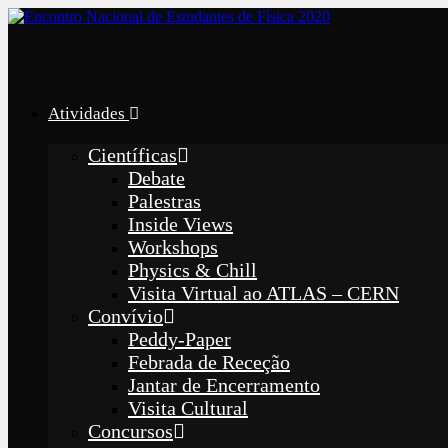
Atividades
Científicas
Debate
Palestras
Inside Views
Workshops
Physics & Chill
Visita Virtual ao ATLAS – CERN
Convívio
Peddy-Paper
Febrada de Receção
Jantar de Encerramento
Visita Cultural
Concursos